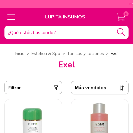
ENVÍ
0
LUPITA INSUMOS
Inicio
>
Estetica & Spa
>
Tónicos y Lociones
>
Exel
Exel
Filtrar