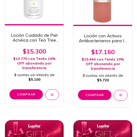
Loción Cuidado de Piel
Loción con Activos
Acnéica con Tea Tree
Antibacterianos para la
Oil (160ml) -Exel Special
Higiene de la Piel 250
Concerns COD 531
$15.300
ml
$17.160
$13.770
con
Tenés 10%
$15.444
con
Tenés 10%
OFF abonando por
OFF abonando por
transferencia
transferencia
3
cuotas sin interés de
3
cuotas sin interés de
$5.100
$5.720