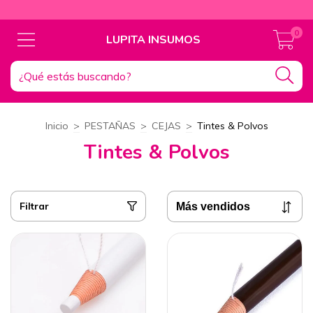
ENV
0
LUPITA INSUMOS
Inicio
>
PESTAÑAS
>
CEJAS
>
Tintes & Polvos
Tintes & Polvos
Filtrar