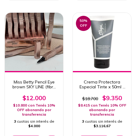
50
%
OFF
Miss Betty Pencil Eye
Crema Protectora
brown SKY LINE (fibra
Especial Tinte x 50ml -
para cejas)
Thuya
$12.000
$9.350
$18.700
$10.800
con
Tenés 10%
$8.415
con
Tenés 10% OFF
OFF abonando por
abonando por
transferencia
transferencia
3
cuotas sin interés de
3
cuotas sin interés de
$4.000
$3.116,67