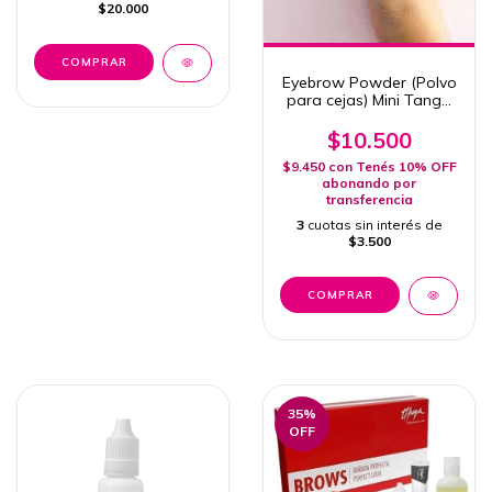
$20.000
Eyebrow Powder (Polvo
para cejas) Mini Tango
Beauty
$10.500
$9.450
con
Tenés 10% OFF
abonando por
transferencia
3
cuotas sin interés de
$3.500
COMPRAR
35
%
OFF