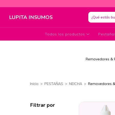
LUPITA INSUMOS
Todos los productos
Pestañ
Removedores & Pr
Inicio
>
PESTAÑAS
>
NEICHA
>
Removedores & 
Filtrar por