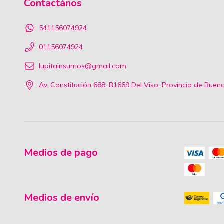
Contactános
541156074924
01156074924
lupitainsumos@gmail.com
Av. Constitución 688, B1669 Del Viso, Provincia de Buen
Medios de pago
Medios de envío