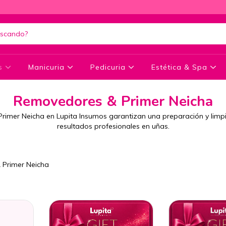
as
Manicuria
Pedicuria
Estética & Spa
Removedores & Primer Neicha
imer Neicha en Lupita Insumos garantizan una preparación y lim
resultados profesionales en uñas.
Primer Neicha