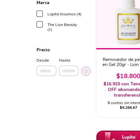
Marca
Lupita Insumos (4)
The Lion Beauty
(1)
Precio
Removedor de pe
Desde
Hasta
en Gel 20gr - Lion
$18.80
$16.920
con
Ten
OFF abonando
transferenc
3
cuotas sin inter
$6.266,67