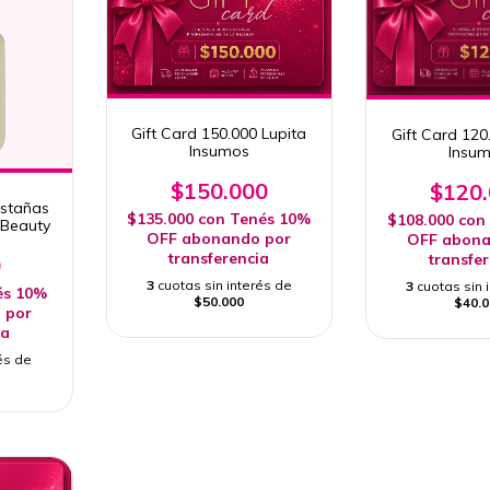
Gift Card 150.000 Lupita
Gift Card 120
Insumos
Insu
$150.000
$120
stañas
$135.000
con
Tenés 10%
$108.000
con
 Beauty
OFF abonando por
OFF abona
transferencia
transfe
0
3
cuotas sin interés de
3
cuotas sin 
és 10%
$50.000
$40.0
 por
ia
és de