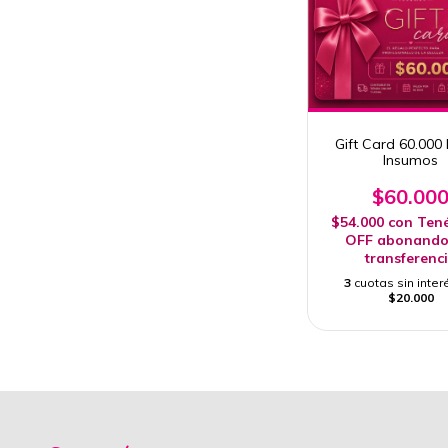
Gift Card 60.000 
Insumos
$60.00
$54.000
con
Ten
OFF abonando
transferenc
3
cuotas sin inter
$20.000