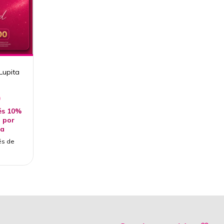
Lupita
0
és 10%
 por
ia
és de