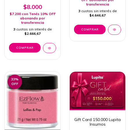
546 CAIRO
transferencia
$8.000
3
cuotas sin interés de
$7.200
con
Tenés 10% OFF
$4.646,67
abonando por
transferencia
3
cuotas sin interés de
$2.666,67
33
%
OFF
Gift Card 150.000 Lupita
Insumos