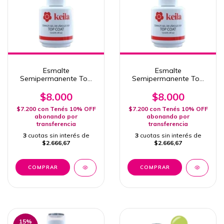
Esmalte
Esmalte
Semipermanente Top
Semipermanente Top
Coat Dot #2 Gel Polish
Coat Dot #1 Gel Polish
Uv Led Keila 12ml
Uv Led Keila 12ml
$8.000
$8.000
$7.200
con
Tenés 10% OFF
$7.200
con
Tenés 10% OFF
abonando por
abonando por
transferencia
transferencia
3
cuotas sin interés de
3
cuotas sin interés de
$2.666,67
$2.666,67
15
%