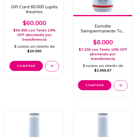
Gift Card 60.000 Lupita
Insumos
$60.000
Esmalte
$54.000
con
Tenés 10%
Semipermanente Top
OFF abonando por
Coat Gold Diamond #3
transferencia
Gel Polish Uv Led Keila
$8.000
12ml
3
cuotas sin interés de
$7.200
con
Tenés 10% OFF
$20.000
abonando por
transferencia
3
cuotas sin interés de
$2.666,67