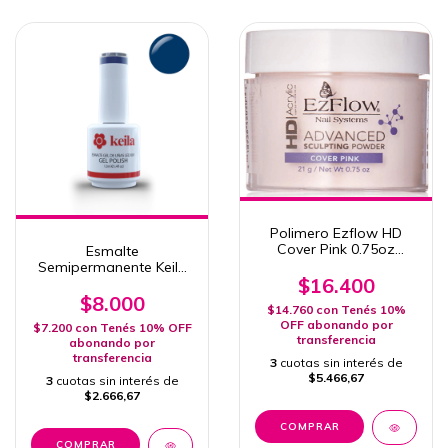
Polimero Ezflow HD
Cover Pink 0.75oz
Esmalte
(21gr)
Semipermanente Keila
$16.400
218 ANKORA
$8.000
$14.760
con
Tenés 10%
OFF abonando por
$7.200
con
Tenés 10% OFF
transferencia
abonando por
transferencia
3
cuotas sin interés de
$5.466,67
3
cuotas sin interés de
$2.666,67