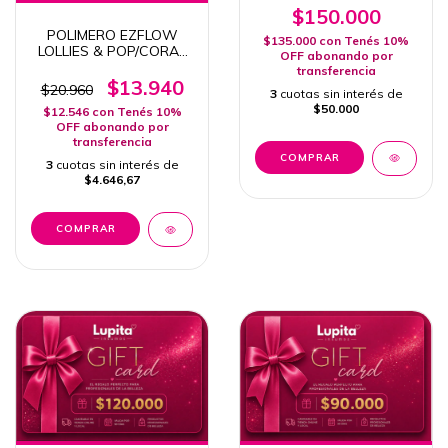
$150.000
POLIMERO EZFLOW
$135.000
con
Tenés 10%
LOLLIES & POP/CORAL
OFF abonando por
X 21 GR
transferencia
$13.940
$20.960
3
cuotas sin interés de
$50.000
$12.546
con
Tenés 10%
OFF abonando por
transferencia
3
cuotas sin interés de
$4.646,67