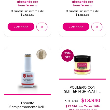
abonando por
abonando por
transferencia
transferencia
3
cuotas sin interés de
3
cuotas sin interés de
$2.666,67
$1.833,33
33
%
OFF
POLIMERO CON
GLITTER HIGH-WATT X
21 GR EZFLOW
COLECCION SPLASH
$13.940
$20.690
Esmalte
RIOT
$12.546
con
Tenés 10%
Semipermanente Keila
OFF abonando por