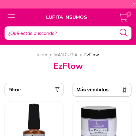
ENVÍOS A T
0
LUPITA INSUMOS
Inicio
>
MANICURIA
>
EzFlow
EzFlow
Filtrar