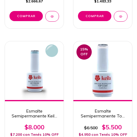
$2.666,67
$1.483,33
15
%
OFF
Esmalte
Esmalte
Semipermanente Keila
Semipermanente Top
431 ARUBA
Coat Gold Diamond #2
Gel Polish Uv Led Keila
$8.000
$5.500
$6.500
12ml
$7.200
con
Tenés 10% OFF
$4.950
con
Tenés 10% OFF