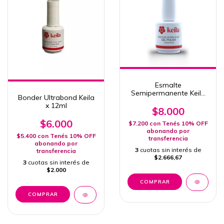
Esmalte
Semipermanente Keila
Bonder Ultrabond Keila
381 OXFORD
x 12ml
$8.000
$6.000
$7.200
con
Tenés 10% OFF
abonando por
$5.400
con
Tenés 10% OFF
transferencia
abonando por
3
cuotas sin interés de
transferencia
$2.666,67
3
cuotas sin interés de
$2.000