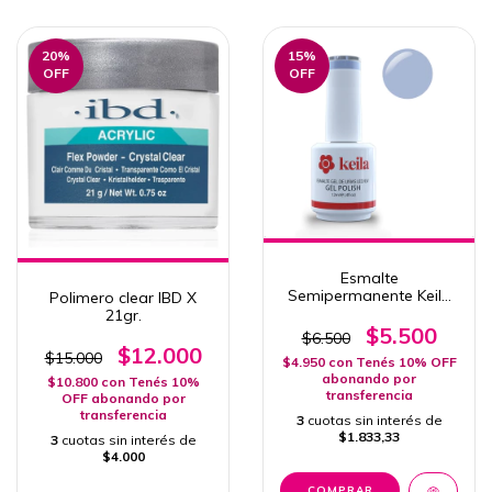
20
%
15
%
OFF
OFF
Esmalte
Semipermanente Keila
Polimero clear IBD X
441 Istambul
21gr.
$5.500
$6.500
$12.000
$15.000
$4.950
con
Tenés 10% OFF
abonando por
$10.800
con
Tenés 10%
transferencia
OFF abonando por
transferencia
3
cuotas sin interés de
$1.833,33
3
cuotas sin interés de
$4.000