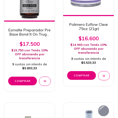
Polimero Ezflow Clear
.75oz (21gr)
Esmalte Preparador Pre
Base Bond It On Trugel
$16.600
Ezflow 14 Ml
$17.500
$14.940
con
Tenés 10%
OFF abonando por
$15.750
con
Tenés 10%
transferencia
OFF abonando por
transferencia
3
cuotas sin interés de
$5.533,33
3
cuotas sin interés de
$5.833,33