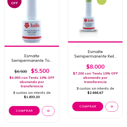
OFF
Esmalte
Esmalte
Semipermanente Keila
Semipermanente Top
417 Martinique
Coat Diamond Gel
$8.000
Polish Uv Led Keila 12ml
$5.500
$6.500
$7.200
con
Tenés 10% OFF
abonando por
$4.950
con
Tenés 10% OFF
transferencia
abonando por
transferencia
3
cuotas sin interés de
$2.666,67
3
cuotas sin interés de
$1.833,33