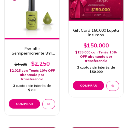
Gift Card 150.000 Lupita
Insumos
$150.000
Esmalte
$135.000
con
Tenés 10%
Semipermanente 8ml
OFF abonando por
Cherimoya #571
transferencia
(vencido)
$2.250
$4.500
3
cuotas sin interés de
$2.025
con
Tenés 10% OFF
$50.000
abonando por
transferencia
3
cuotas sin interés de
$750