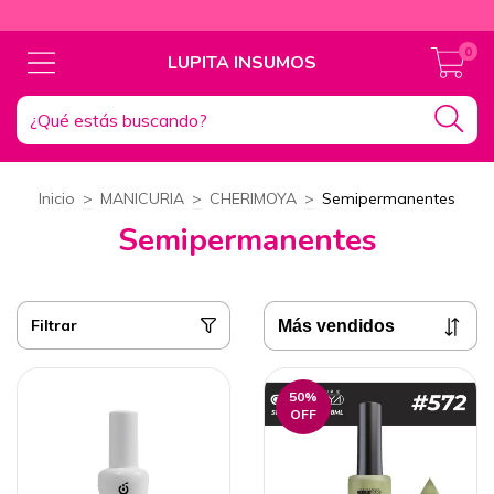
0
LUPITA INSUMOS
Inicio
>
MANICURIA
>
CHERIMOYA
>
Semipermanentes
Semipermanentes
Filtrar
50
%
OFF