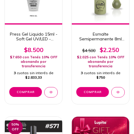
Press Gel Liquido 15ml -
Esmalte
Soft Gel UV/LED -
Semipermanente 8ml
Cherimoya
Cherimoya #572
(vencido)
$8.500
$2.250
$4.500
$7.650
con
Tenés 10% OFF
$2.025
con
Tenés 10% OFF
abonando por
abonando por
transferencia
transferencia
3
cuotas sin interés de
3
cuotas sin interés de
$2.833,33
$750
50
%
OFF