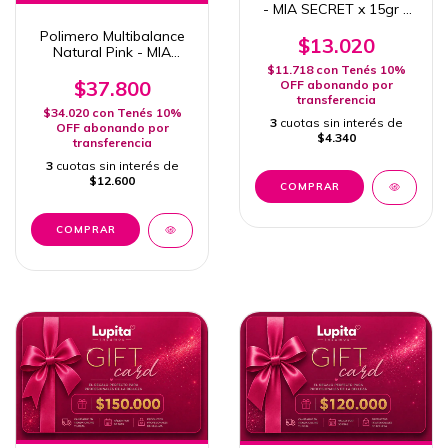
- MIA SECRET x 15gr -
1/2 Oz.
Polimero Multibalance
$13.020
Natural Pink - MIA
SECRET - X118g - 4 Oz
$11.718
con
Tenés 10%
$37.800
OFF abonando por
transferencia
$34.020
con
Tenés 10%
3
cuotas sin interés de
OFF abonando por
$4.340
transferencia
3
cuotas sin interés de
$12.600