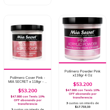
Polímero Powder Pink
x118gr 4 Oz
Polímero Cover Pink -
MIA SECRET x 118gr - 4
$53.200
Oz.
$53.200
$47.880
con
Tenés 10%
OFF abonando por
$47.880
con
Tenés 10%
transferencia
OFF abonando por
3
cuotas sin interés de
transferencia
$17.733,33
3
cuotas sin interés de