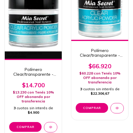
Polímero
Clear/transparente -
MIA SECRET x 240gr - 8
Oz.
$66.920
Polímero
$60.228
con
Tenés 10%
Clear/transparente -
OFF abonando por
MIA SECRET x 30gr - 1
transferencia
Oz.
$14.700
3
cuotas sin interés de
$13.230
con
Tenés 10%
$22.306,67
OFF abonando por
transferencia
3
cuotas sin interés de
$4.900