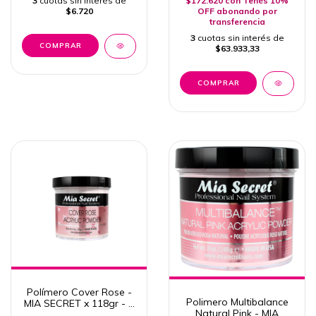
3
cuotas sin interés de
$172.620
con
Tenés 10%
$6.720
OFF abonando por
transferencia
3
cuotas sin interés de
$63.933,33
Polímero Cover Rose -
Polimero Multibalance
MIA SECRET x 118gr - 4
Natural Pink - MIA
Oz.