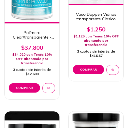
Vaso Dappen Vidrios
trnasparente Clasico
$1.250
Polímero
$1.125
con
Tenés 10% OFF
Clear/transparente -
abonando por
MIA SECRET x 118gr - 4
transferencia
Oz.
$37.800
3
cuotas sin interés de
$34.020
con
Tenés 10%
$416,67
OFF abonando por
transferencia
3
cuotas sin interés de
$12.600