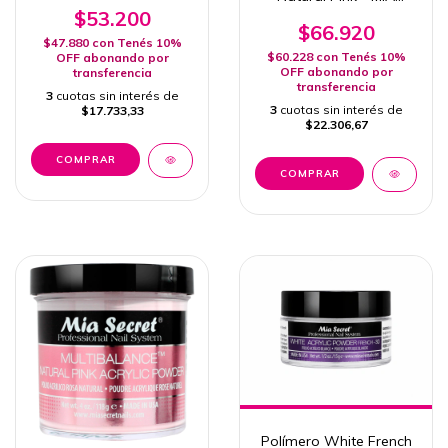
SECRET - X240g - 8 Oz
$53.200
$66.920
$47.880
con
Tenés 10%
$60.228
con
Tenés 10%
OFF abonando por
OFF abonando por
transferencia
transferencia
3
cuotas sin interés de
3
cuotas sin interés de
$17.733,33
$22.306,67
Polímero White French