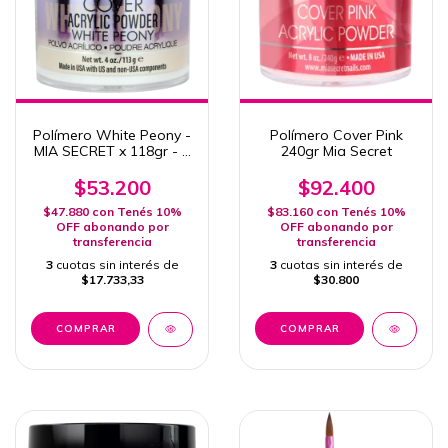
Polímero White Peony -
Polímero Cover Pink
MIA SECRET x 118gr - 4
240gr Mia Secret
Oz.
$53.200
$92.400
$47.880
con
Tenés 10%
$83.160
con
Tenés 10%
OFF abonando por
OFF abonando por
transferencia
transferencia
3
cuotas sin interés de
3
cuotas sin interés de
$17.733,33
$30.800