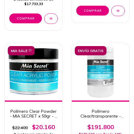
$17.733,33
MIA SALE ♡
ENVÍO GRATIS
Polímero Clear Powder
Polímero
- MIA SECRET x 59gr - 2
Clear/transparente -
Oz.
MIA SECRET x 680gr -
1.5Lbs
$20.160
$191.800
$22.400