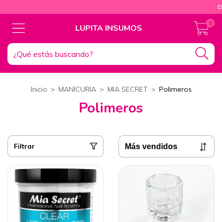
ENVÍOS A
0
LUPITA INSUMOS
Inicio
>
MANICURIA
>
MIA SECRET
>
Polimeros
Polimeros
Filtrar