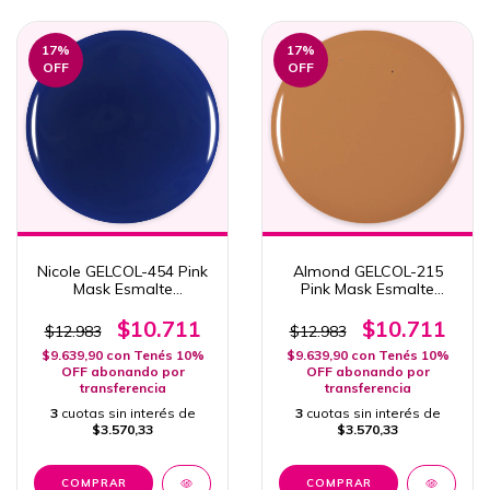
17
%
17
%
OFF
OFF
Nicole GELCOL-454 Pink
Almond GELCOL-215
Mask Esmalte
Pink Mask Esmalte
Semipermanente Col.
Semipermanente Col.
She Is So Jelly 15ml
Food 15ml
$10.711
$10.711
$12.983
$12.983
$9.639,90
con
Tenés 10%
$9.639,90
con
Tenés 10%
OFF abonando por
OFF abonando por
transferencia
transferencia
3
cuotas sin interés de
3
cuotas sin interés de
$3.570,33
$3.570,33