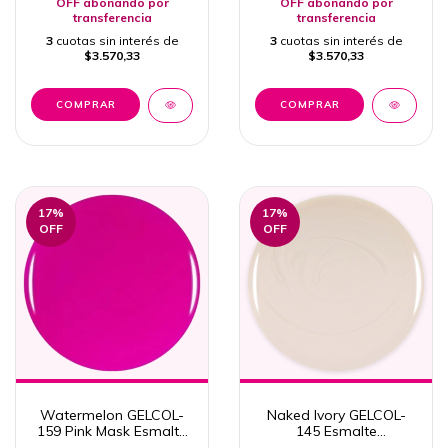
OFF abonando por
OFF abonando por
transferencia
transferencia
3
cuotas sin interés de
3
cuotas sin interés de
$3.570,33
$3.570,33
17
%
17
%
OFF
OFF
Watermelon GELCOL-
Naked Ivory GELCOL-
159 Pink Mask Esmalte
145 Esmalte
Semipermanente 15ml
Semipermanente Pink