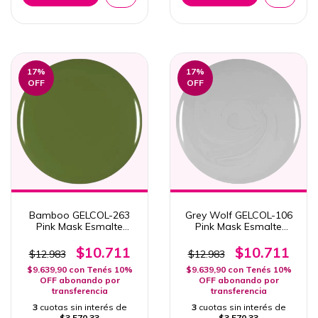
17
%
17
%
OFF
OFF
Bamboo GELCOL-263
Grey Wolf GELCOL-106
Pink Mask Esmalte
Pink Mask Esmalte
Semipermanente 15ml
Semipermanente 15ml
Coleccion Haru
$10.711
$10.711
$12.983
$12.983
$9.639,90
con
Tenés 10%
$9.639,90
con
Tenés 10%
OFF abonando por
OFF abonando por
transferencia
transferencia
3
cuotas sin interés de
3
cuotas sin interés de
$3.570,33
$3.570,33