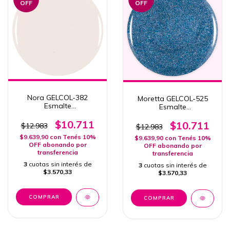
OFF
OFF
Nora GELCOL-382
Moretta GELCOL-525
Esmalte
Esmalte
Semipermanente Pink
Semipermanente Pink
Mask 15ml Col. Casa de
$10.711
Mask 15ml Col.
$10.711
$12.983
$12.983
Muñecas
Masquerade
$9.639,90
con
Tenés 10%
$9.639,90
con
Tenés 10%
OFF abonando por
OFF abonando por
transferencia
transferencia
3
cuotas sin interés de
3
cuotas sin interés de
$3.570,33
$3.570,33