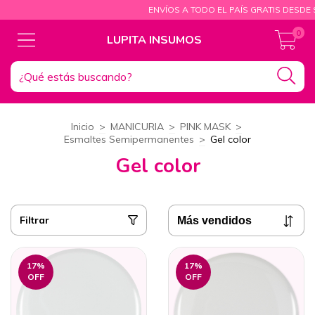
ENVÍOS A TODO EL PAÍS GRATIS DESDE $150.000 VENTA M
0
LUPITA INSUMOS
Inicio
>
MANICURIA
>
PINK MASK
>
Esmaltes Semipermanentes
>
Gel color
Gel color
Filtrar
17
%
17
%
OFF
OFF