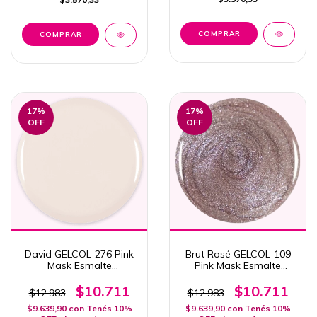
17
%
17
%
OFF
OFF
David GELCOL-276 Pink
Brut Rosé GELCOL-109
Mask Esmalte
Pink Mask Esmalte
Semipermanente 15ml
Semipermanente 15ml
Col. Send Nudes
$10.711
$10.711
$12.983
$12.983
$9.639,90
con
Tenés 10%
$9.639,90
con
Tenés 10%