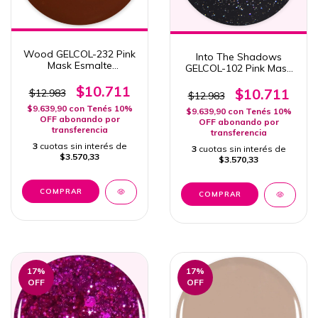
Wood GELCOL-232 Pink
Into The Shadows
Mask Esmalte
GELCOL-102 Pink Mask
Semipermanente Col.
Esmalte
Invierno 15ml
$10.711
Semipermanente 15ml
$10.711
$12.983
$12.983
$9.639,90
con
Tenés 10%
$9.639,90
con
Tenés 10%
OFF abonando por
OFF abonando por
transferencia
transferencia
3
cuotas sin interés de
3
cuotas sin interés de
$3.570,33
$3.570,33
17
%
17
%
OFF
OFF