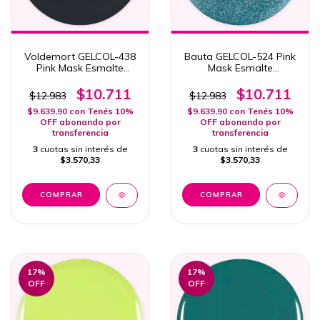
Voldemort GELCOL-438
Bauta GELCOL-524 Pink
Pink Mask Esmalte
Mask Esmalte
Semipermanente 15ml
Semipermanente 15ml
Col. Villanos
Col. Masquerade
$10.711
$10.711
$12.983
$12.983
$9.639,90
con
Tenés 10%
$9.639,90
con
Tenés 10%
OFF abonando por
OFF abonando por
transferencia
transferencia
3
cuotas sin interés de
3
cuotas sin interés de
$3.570,33
$3.570,33
17
%
17
%
OFF
OFF