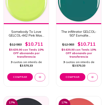
Somebody To Love
The infiltrator GELCOL-
GELCOL-442 Pink Mask
507 Esmalte
Esmalte
Semipermanente Pink
Semipermanente 15ml
Mask Coleccion Mystery
$10.711
$10.711
$12.983
$12.983
Col. Change The World
$9.639,90
con
Tenés 10%
$9.639,90
con
Tenés 10%
OFF abonando por
OFF abonando por
transferencia
transferencia
3
cuotas sin interés de
3
cuotas sin interés de
$3.570,33
$3.570,33
17
%
17
%