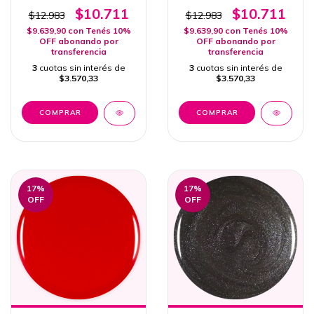
Mask 15ml
$10.711
$10.711
$12.983
$12.983
$9.639,90
con
Tenés 10%
$9.639,90
con
Tenés 10%
OFF abonando por
OFF abonando por
transferencia
transferencia
3
cuotas sin interés de
3
cuotas sin interés de
$3.570,33
$3.570,33
17
%
17
%
OFF
OFF