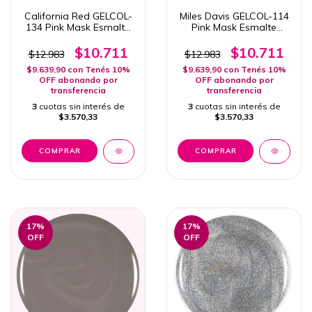
California Red GELCOL-
Miles Davis GELCOL-114
134 Pink Mask Esmalte
Pink Mask Esmalte
Semipermanente 15ml
Semipermanente 15ml
$10.711
$10.711
$12.983
$12.983
$9.639,90
con
Tenés 10%
$9.639,90
con
Tenés 10%
OFF abonando por
OFF abonando por
transferencia
transferencia
3
cuotas sin interés de
3
cuotas sin interés de
$3.570,33
$3.570,33
17
%
17
%
OFF
OFF