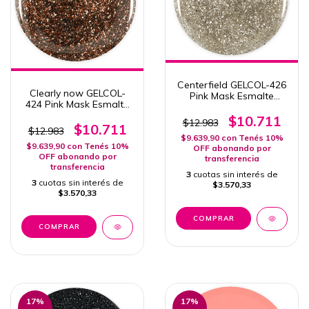
Centerfield GELCOL-426
Clearly now GELCOL-
Pink Mask Esmalte
424 Pink Mask Esmalte
Semipermanente Col.
Semipermanente Col.
Turn The Radio On 15ml
$10.711
$12.983
Turn The Radio On 15ml
$10.711
$12.983
$9.639,90
con
Tenés 10%
$9.639,90
con
Tenés 10%
OFF abonando por
OFF abonando por
transferencia
transferencia
3
cuotas sin interés de
3
cuotas sin interés de
$3.570,33
$3.570,33
17
%
17
%