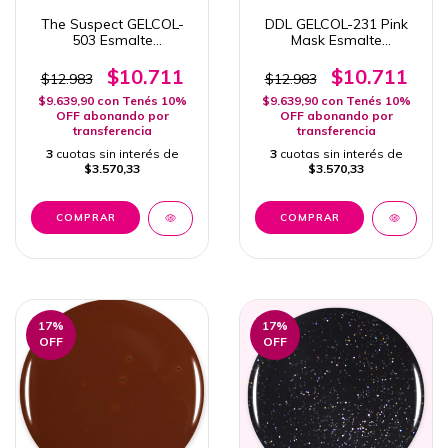
The Suspect GELCOL-
DDL GELCOL-231 Pink
503 Esmalte
Mask Esmalte
Semipermanente Pink
Semipermanente 15ml
Mask 15ml Colección
Col. Invierno
$10.711
$10.711
$12.983
$12.983
Mystery
$9.639,90
con
Tenés 10%
$9.639,90
con
Tenés 10%
OFF abonando por
OFF abonando por
transferencia
transferencia
3
cuotas sin interés de
3
cuotas sin interés de
$3.570,33
$3.570,33
17
%
17
%
OFF
OFF