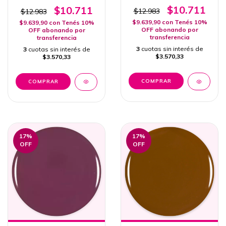
Semipermanente
$10.711
$10.711
$12.983
$12.983
$9.639,90
con
Tenés 10%
$9.639,90
con
Tenés 10%
OFF abonando por
OFF abonando por
transferencia
transferencia
3
cuotas sin interés de
3
cuotas sin interés de
$3.570,33
$3.570,33
17
%
17
%
OFF
OFF