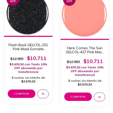
OFF
OFF
Flash Back GELCOL-251
Here Comes The Sun
Pink Mask Esmalte
GELCOL-427 Pink Mask
Semipermanente 15ml
Esmalte
Coleccion Disco
$10.711
$12.983
Semipermanente Col.
$10.711
$12.983
Turn The Radio On 15ml
$9.639,90
con
Tenés 10%
$9.639,90
con
Tenés 10%
OFF abonando por
OFF abonando por
transferencia
transferencia
3
cuotas sin interés de
3
cuotas sin interés de
$3.570,33
$3.570,33