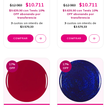
$10.711
$10.711
$12.983
$12.983
$9.639,90
con
Tenés 10%
$9.639,90
con
Tenés 10%
OFF abonando por
OFF abonando por
transferencia
transferencia
3
cuotas sin interés de
3
cuotas sin interés de
$3.570,33
$3.570,33
17
%
17
%
OFF
OFF