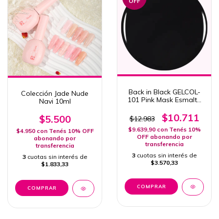
OFF
Back in Black GELCOL-
Colección Jade Nude
101 Pink Mask Esmalte
Navi 10ml
Semipermanente 15 ml
$10.711
$5.500
$12.983
$9.639,90
con
Tenés 10%
$4.950
con
Tenés 10% OFF
OFF abonando por
abonando por
transferencia
transferencia
3
cuotas sin interés de
3
cuotas sin interés de
$3.570,33
$1.833,33
COMPRAR