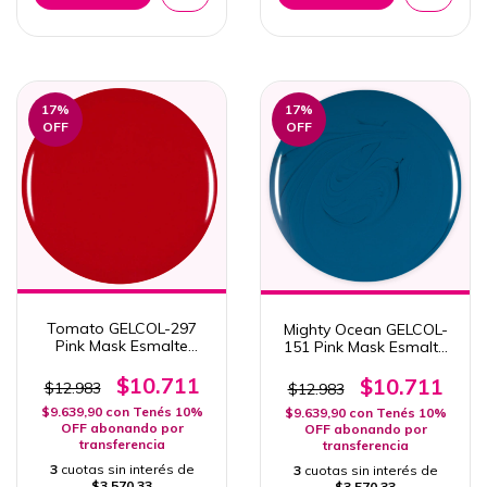
17
%
17
%
OFF
OFF
Tomato GELCOL-297
Mighty Ocean GELCOL-
Pink Mask Esmalte
151 Pink Mask Esmalte
Semipermanente 15ml
Semipermanente 15ml
Col. OTOÑO
$10.711
$10.711
$12.983
$12.983
$9.639,90
con
Tenés 10%
$9.639,90
con
Tenés 10%
OFF abonando por
OFF abonando por
transferencia
transferencia
3
cuotas sin interés de
3
cuotas sin interés de
$3.570,33
$3.570,33