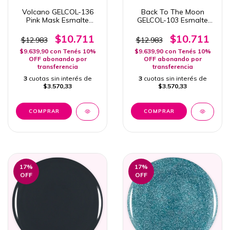
Volcano GELCOL-136
Back To The Moon
Pink Mask Esmalte
GELCOL-103 Esmalte
Semipermanente 15ml
Semipermanente Pink
Mask
$10.711
$10.711
$12.983
$12.983
$9.639,90
con
Tenés 10%
$9.639,90
con
Tenés 10%
OFF abonando por
OFF abonando por
transferencia
transferencia
3
cuotas sin interés de
3
cuotas sin interés de
$3.570,33
$3.570,33
17
%
17
%
OFF
OFF