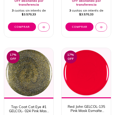
OFF abonando por
OFF abonando por
transferencia
transferencia
3
cuotas sin interés de
3
cuotas sin interés de
$3.570,33
$3.570,33
17
%
17
%
OFF
OFF
Red John GELCOL-135
Top Coat Cat Eye #1
Pink Mask Esmalte
GELCOL- 024 Pink Mask
Semipermanente 15ml
Esmalte