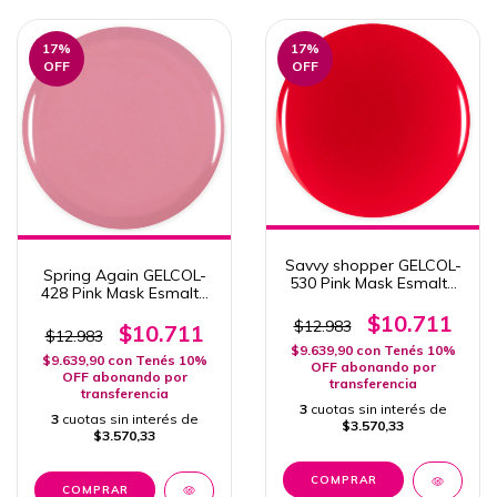
17
%
17
%
OFF
OFF
Savvy shopper GELCOL-
Spring Again GELCOL-
530 Pink Mask Esmalte
428 Pink Mask Esmalte
Semipermanente Col.
Semipermanente Col.
Discount Diva 15ml
$10.711
$12.983
Turn The Radio On 15ml
$10.711
$12.983
$9.639,90
con
Tenés 10%
$9.639,90
con
Tenés 10%
OFF abonando por
OFF abonando por
transferencia
transferencia
3
cuotas sin interés de
3
cuotas sin interés de
$3.570,33
$3.570,33