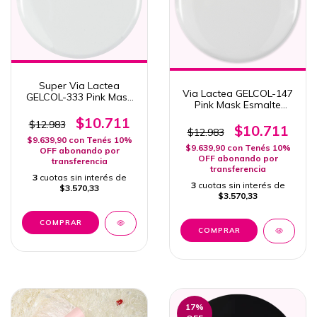
Super Via Lactea
Via Lactea GELCOL-147
GELCOL-333 Pink Mask
Pink Mask Esmalte
Esmalte
Semipermanente 15ml
Semipermanente 15ml
$10.711
$12.983
$10.711
$12.983
$9.639,90
con
Tenés 10%
$9.639,90
con
Tenés 10%
OFF abonando por
OFF abonando por
transferencia
transferencia
3
cuotas sin interés de
3
cuotas sin interés de
$3.570,33
$3.570,33
17
%