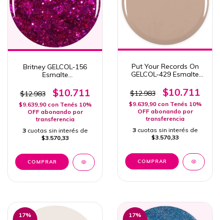
Put Your Records On
Britney GELCOL-156
GELCOL-429 Esmalte
Esmalte
Semipermanente Pink
Semipermanente Pink
Mask 15ml Col. Turn the
Mask Esmalte
$10.711
$10.711
$12.983
$12.983
Radio On
Semipermanente Col.
$9.639,90
con
Tenés 10%
$9.639,90
con
Tenés 10%
Popstart
OFF abonando por
OFF abonando por
transferencia
transferencia
3
cuotas sin interés de
3
cuotas sin interés de
$3.570,33
$3.570,33
17
%
17
%