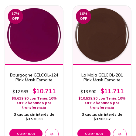
17
%
16
%
OFF
OFF
Bourgogne GELCOL-124
La Maja GELCOL-281
Pink Mask Esmalte
Pink Mask Esmalte
Semipermanente 15ml
Semipermanente Col.
Send Nudes
$10.711
$11.711
$12.983
$13.990
$9.639,90
con
Tenés 10%
$10.539,90
con
Tenés 10%
OFF abonando por
OFF abonando por
transferencia
transferencia
3
cuotas sin interés de
3
cuotas sin interés de
$3.570,33
$3.903,67