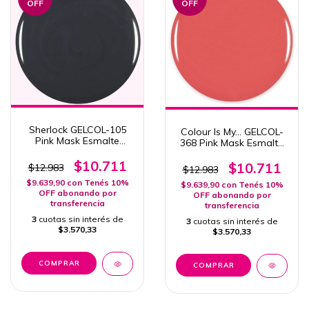
OFF
OFF
Sherlock GELCOL-105
Colour Is My... GELCOL-
Pink Mask Esmalte
368 Pink Mask Esmalte
Semipermanente 15ml
Semipermanente Col.
$10.711
Spring 15ml
$10.711
$12.983
$12.983
$9.639,90
con
Tenés 10%
$9.639,90
con
Tenés 10%
OFF abonando por
OFF abonando por
transferencia
transferencia
3
cuotas sin interés de
3
cuotas sin interés de
$3.570,33
$3.570,33