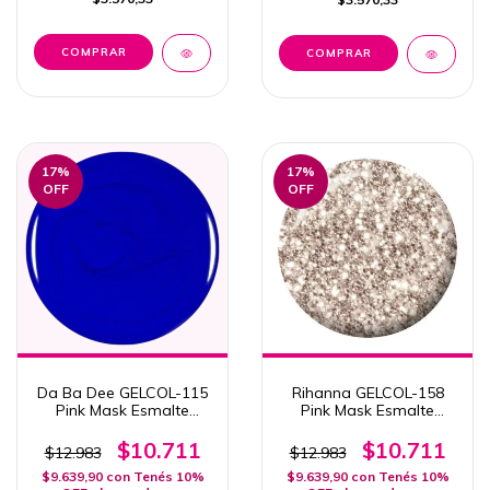
17
%
17
%
OFF
OFF
Da Ba Dee GELCOL-115
Rihanna GELCOL-158
Pink Mask Esmalte
Pink Mask Esmalte
Semipermanente 15ml
Semipermanente COL.
Popstart
$10.711
$10.711
$12.983
$12.983
$9.639,90
con
Tenés 10%
$9.639,90
con
Tenés 10%