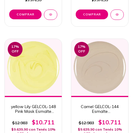
17
%
17
%
OFF
OFF
yellow Lily GELCOL-148
Camel GELCOL-144
Pink Mask Esmalte
Esmalte
Semipermanente 15ml
Semipermanente Pink
Mask Camel 15ml
$10.711
$10.711
$12.983
$12.983
$9.639,90
con
Tenés 10%
$9.639,90
con
Tenés 10%