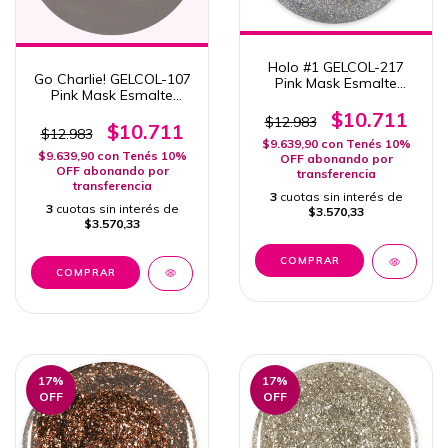
Holo #1 GELCOL-217
Go Charlie! GELCOL-107
Pink Mask Esmalte
Pink Mask Esmalte
Semipermanente 15ml
Semipermanente 15ml
Col. Holo
$10.711
$12.983
$10.711
$12.983
$9.639,90
con
Tenés 10%
$9.639,90
con
Tenés 10%
OFF abonando por
OFF abonando por
transferencia
transferencia
3
cuotas sin interés de
3
cuotas sin interés de
$3.570,33
$3.570,33
17
%
17
%
OFF
OFF