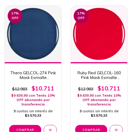
17
%
17
%
OFF
OFF
Thera GELCOL-274 Pink
Ruby Red GELCOL-160
Mask Esmalte
Pink Mask Esmalte
Semipermanente 15ml
Semipermanente 15ml
Col. Santorini
Col. Neon
$10.711
$10.711
$12.983
$12.983
$9.639,90
con
Tenés 10%
$9.639,90
con
Tenés 10%
OFF abonando por
OFF abonando por
transferencia
transferencia
3
cuotas sin interés de
3
cuotas sin interés de
$3.570,33
$3.570,33