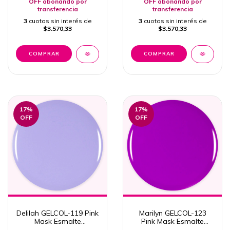
OFF abonando por
OFF abonando por
transferencia
transferencia
3
cuotas sin interés de
3
cuotas sin interés de
$3.570,33
$3.570,33
17
%
17
%
OFF
OFF
Delilah GELCOL-119 Pink
Marilyn GELCOL-123
Mask Esmalte
Pink Mask Esmalte
Semipermanente 15ml
Semipermanente 15ml