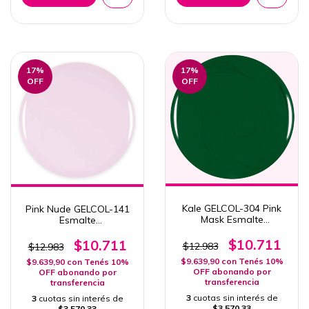
17
%
17
%
OFF
OFF
Kale GELCOL-304 Pink
Pink Nude GELCOL-141
Mask Esmalte
Esmalte
Semipermanente Col.
Semipermanente Pink
Otoño
$10.711
Mask 15ml
$10.711
$12.983
$12.983
$9.639,90
con
Tenés 10%
$9.639,90
con
Tenés 10%
OFF abonando por
OFF abonando por
transferencia
transferencia
3
cuotas sin interés de
3
cuotas sin interés de
$3.570,33
$3.570,33