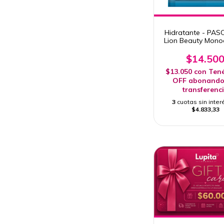
Hidratante - PAS
Lion Beauty Mono
g x 10 UNIDA
$14.50
$13.050
con
Ten
OFF abonando
transferenc
3
cuotas sin inter
$4.833,33