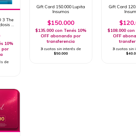
Gift Card 150.000 Lupita
Gift Card 120
Insumos
Insu
O 3 The
$150.000
$120
dosis 1
DES
$135.000
con
Tenés 10%
$108.000
con
0
OFF abonando por
OFF abona
transferencia
transfe
és 10%
 por
3
cuotas sin interés de
3
cuotas sin 
$50.000
$40.0
ia
és de