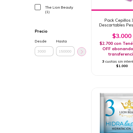
The Lion Beauty
(1)
Pack Cepillos
Descartables Pe
Cejas
Precio
$3.000
Desde
Hasta
$2.700
con
Tené
OFF abonando
transferenc
3
cuotas sin inter
$1.000