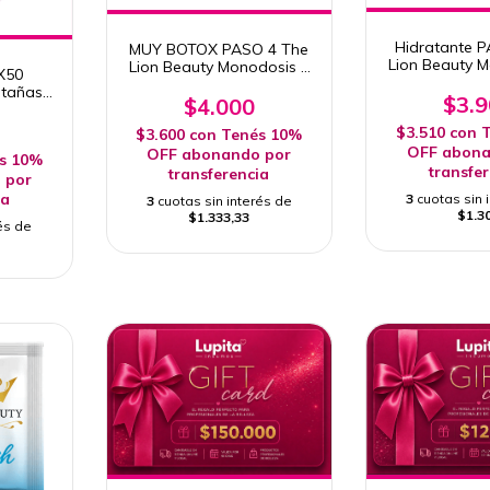
Hidratante 
MUY BOTOX PASO 4 The
Lion Beauty 
Lion Beauty Monodosis 1
 X50
g
g
stañas
$3.
$4.000
$3.510
con
T
$3.600
con
Tenés 10%
OFF abona
OFF abonando por
s 10%
transfe
transferencia
 por
ia
3
cuotas sin 
3
cuotas sin interés de
$1.3
$1.333,33
és de