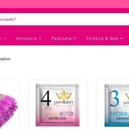
as
Manicuria
Pedicuria
Estética & Spa
nation