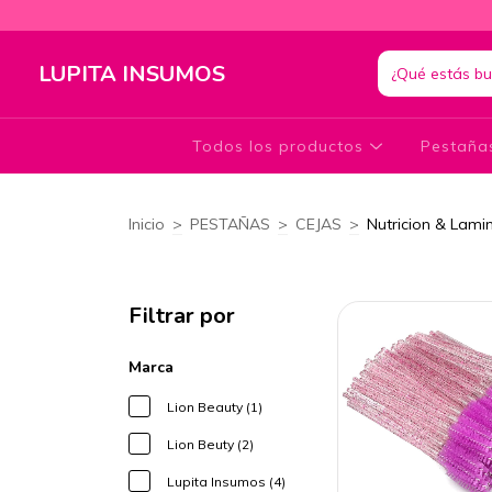
LUPITA INSUMOS
Todos los productos
Pestañ
Inicio
>
PESTAÑAS
>
CEJAS
>
Nutricion & Lami
Filtrar por
Marca
Lion Beauty (1)
Lion Beuty (2)
Lupita Insumos (4)