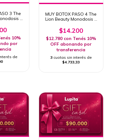
PASO 3 The
MUY BOTOX PASO 4 The
Monodosis 1
Lion Beauty Monodosis 1
g X 1O UNIDADES
900
$14.200
enés 10%
$12.780
con
Tenés 10%
ndo por
OFF abonando por
rencia
transferencia
interés de
3
cuotas sin interés de
00
$4.733,33