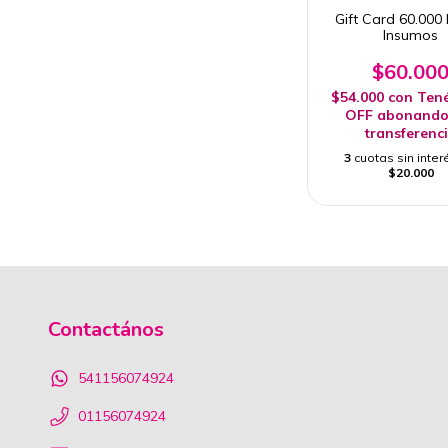
Gift Card 60.000 
Insumos
$60.00
$54.000
con
Ten
OFF abonando
transferenc
3
cuotas sin inter
$20.000
Contactános
541156074924
01156074924