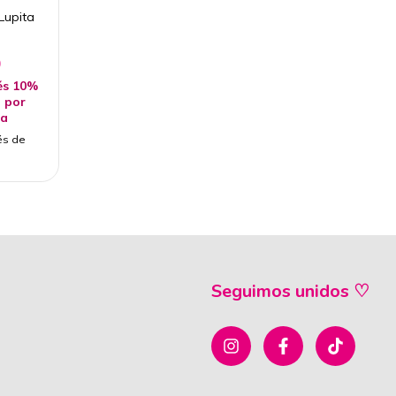
Lupita
0
és 10%
 por
ia
és de
Seguimos unidos ♡