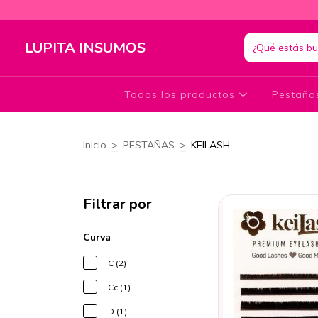
LUPITA INSUMOS
Todos los productos
Pestañ
Inicio
>
PESTAÑAS
>
KEILASH
Filtrar por
Curva
C (2)
Cc (1)
D (1)