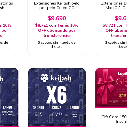
estañas
Extensiones Keilash pelo
Extensiones 
ash
por pelo Curva CC
Mix LC / LD 
efecto asiatic
ANI
$9.690
$9.
s 10%
$8.721
con
Tenés 10%
$8.721
con
T
 por
OFF abonando por
OFF abona
ia
transferencia
transfe
és de
3
cuotas sin interés de
3
cuotas sin 
$3.230
$3.2
Gift Card 150
Insu