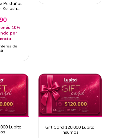
De Pestañas
- Keilash
o tendencia
ME
690
enés 10%
ndo por
rencia
interés de
30
.000 Lupita
Gift Card 120.000 Lupita
mos
Insumos