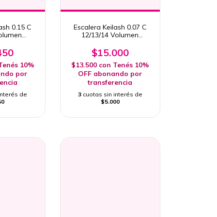
ash 0.15 C
Escalera Keilash 0.07 C
Volumen
12/13/14 Volumen
onal
Profesional
450
$15.000
Tenés 10%
$13.500
con
Tenés 10%
ndo por
OFF abonando por
rencia
transferencia
interés de
3
cuotas sin interés de
50
$5.000