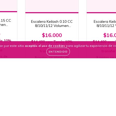
0.15 CC
Escalera Keilash 0.10 CC
Escalera Keil
men
8/10/11/12 Volumen
8/10/11/12
l
Profesional
Profesi
0
$16.000
$16.
és 10%
$14.400
con
Tenés 10%
$14.400
con
 por
ar por este sitio
aceptás el uso de cookies
para agilizar tu experiencia de 
OFF abonando por
OFF abona
ia
transferencia
transfe
ENTENDIDO
és de
3
cuotas sin interés de
3
cuotas sin 
$5.333,33
$5.333