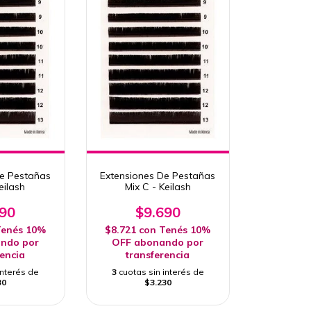
De Pestañas
Extensiones De Pestañas
eilash
Mix C - Keilash
690
$9.690
enés 10%
$8.721
con
Tenés 10%
ndo por
OFF abonando por
rencia
transferencia
interés de
3
cuotas sin interés de
30
$3.230