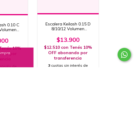
Escalera Keilash 0.15 D
ash 0.10 C
8/10/12 Volumen
 Volumen
Profesional
onal
$13.900
000
$12.510
con
Tenés 10%
Tenés 10%
OFF abonando por
compra.
ndo por
transferencia
rencia
3
cuotas sin interés de
interés de
$4.633,33
,33