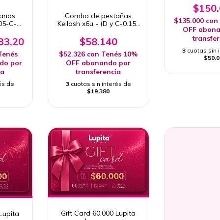
$150
anas
Combo de pestañas
$135.000
con
.05-C-
Keilash x6u - (D y C-0.15-
OFF abona
13mm)
8mm/10mm/12mm)
transfe
33,20
$58.140
3
cuotas sin 
Tenés
$52.326
con
Tenés 10%
$50.0
do por
OFF abonando por
ia
transferencia
és de
3
cuotas sin interés de
$19.380
Gift Card 60.000 Lupita
Lupita