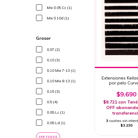
Mix 0.05 Cc (1)
Mix 0.10d (1)
Grosor
0,07 (2)
0,10 (3)
0,10 Mix 7-13 (1)
Extensiones Keila
0,10 Mix 8-13 (1)
por pelo Curv
0,15 (3)
$9.690
$8.721
con
Tené
0,5 (4)
OFF abonando
0.05 Lc (1)
transferenc
3
cuotas sin inter
0.05 Ld (1)
$3.230
VER TODOS