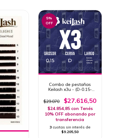
5
%
OFF
Combo de pestañas
Keilash x3u - (D-0.15-
8mm/10mm/12mm)
$27.616,50
$29.070
$24.854,85
con
Tenés
10% OFF abonando por
transferencia
3
cuotas sin interés de
$9.205,50