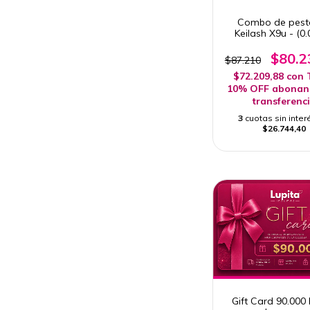
Combo de pest
Keilash X9u - (0
desde 5mm a 
$80.2
$87.210
$72.209,88
con
10% OFF abonan
transferenc
3
cuotas sin inter
$26.744,40
Gift Card 90.000 