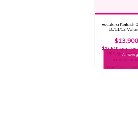
Escalera Keilash 
10/11/12 Volu
Profesiona
$13.90
$12.510
con
Ten
OFF abonando
Al naveg
transferenc
3
cuotas sin inter
$4.633,33