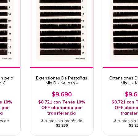
sh pelo
Extensiones De Pestañas
Extensiones 
a C
Mix D - Keilash -
Mix L - K
$9.690
$9.
s 10%
$8.721
con
Tenés 10%
$8.721
con
T
 por
OFF abonando por
OFF abona
ia
transferencia
transfe
és de
3
cuotas sin interés de
3
cuotas sin 
$3.230
$3.2