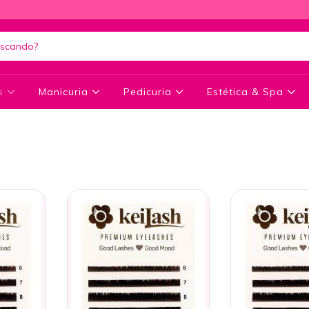
as
Manicuria
Pedicuria
Estética & Spa