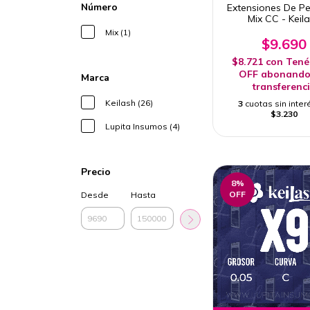
Número
Extensiones De P
Mix CC - Keil
Mix (1)
$9.690
$8.721
con
Tené
OFF abonando
Marca
transferenc
Keilash (26)
3
cuotas sin inter
$3.230
Lupita Insumos (4)
Precio
8
%
OFF
Desde
Hasta