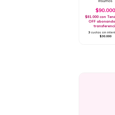
Insumos
$90.00
$81.000
con
Ten
OFF abonando
transferenc
3
cuotas sin inter
$30.000