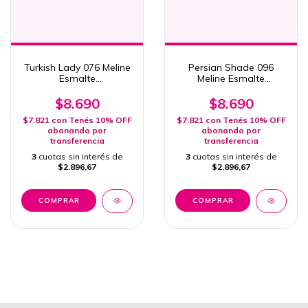
Turkish Lady 076 Meline
Persian Shade 096
Esmalte
Meline Esmalte
Semipermanente 15ml
Semipermanente 15ml
Uv/Led
Uv/Led
$8.690
$8.690
$7.821
con
Tenés 10% OFF
$7.821
con
Tenés 10% OFF
abonando por
abonando por
transferencia
transferencia
3
cuotas sin interés de
3
cuotas sin interés de
$2.896,67
$2.896,67