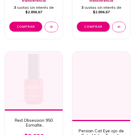
transferencia
transferencia
3
cuotas sin interés de
3
cuotas sin interés de
$2.896,67
$2.896,67
Red Obsession 950
Esmalte
Semipermanente Uv/led
Persian Cat Eye ojo de
15ml