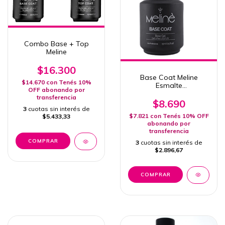
Combo Base + Top
Meline
$16.300
Base Coat Meline
$14.670
con
Tenés 10%
Esmalte
OFF abonando por
Semipermanente 15ml
transferencia
Uv/Led
$8.690
3
cuotas sin interés de
$7.821
con
Tenés 10% OFF
$5.433,33
abonando por
transferencia
3
cuotas sin interés de
$2.896,67