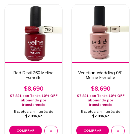
Red Devil 760 Meline
Venetian Wedding 081
Esmalte
Meline Esmalte
Semipermanente 15ml
Semipermanente
Uv/Led
Uv/Led 15ml
$8.690
$8.690
$7.821
con
Tenés 10% OFF
$7.821
con
Tenés 10% OFF
abonando por
abonando por
transferencia
transferencia
3
cuotas sin interés de
3
cuotas sin interés de
$2.896,67
$2.896,67