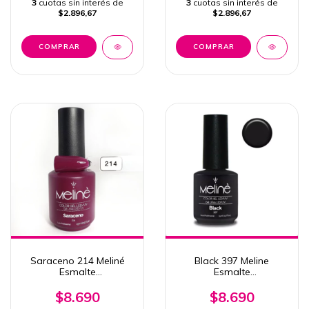
3
cuotas sin interés de
3
cuotas sin interés de
$2.896,67
$2.896,67
Saraceno 214 Meliné
Black 397 Meline
Esmalte
Esmalte
Semipermanente Color
Semipermanente 15ml
Uv/Led 15ml
Uv/Led
$8.690
$8.690