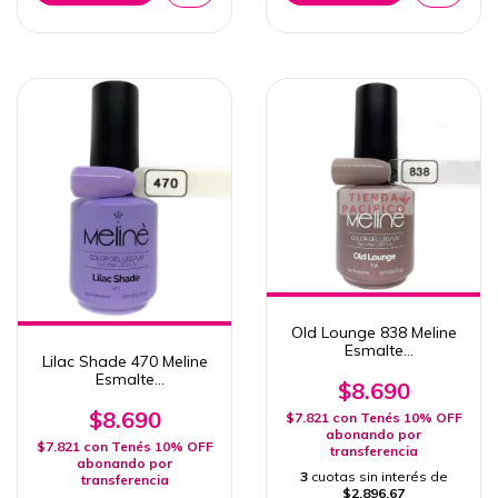
Old Lounge 838 Meline
Esmalte
Lilac Shade 470 Meline
Semipermanente 15ml
Esmalte
Uv/Led
$8.690
Semipermanente 15ml
Uv/Led
$8.690
$7.821
con
Tenés 10% OFF
abonando por
$7.821
con
Tenés 10% OFF
transferencia
abonando por
3
cuotas sin interés de
transferencia
$2.896,67