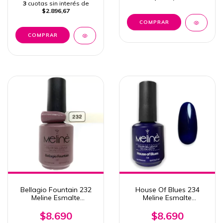
3
cuotas sin interés de
$2.896,67
Bellagio Fountain 232
House Of Blues 234
Meline Esmalte
Meline Esmalte
Semipermanente 15ml
Semipermanente 15ml
Uv/Led
Uv/Led
$8.690
$8.690