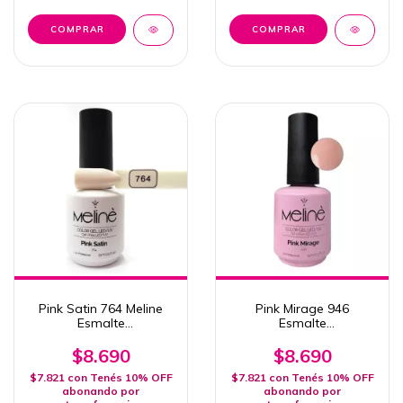
Pink Satin 764 Meline
Pink Mirage 946
Esmalte
Esmalte
Semipermanente 15 ML
Semipermanente Uv/led
Uv/Led
15ml
$8.690
$8.690
$7.821
con
Tenés 10% OFF
$7.821
con
Tenés 10% OFF
abonando por
abonando por