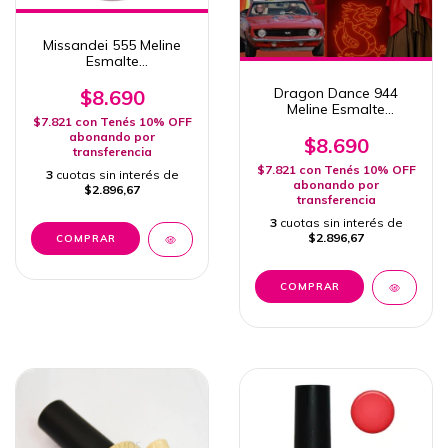
Missandei 555 Meline
Esmalte
Semipermanente 15ml
Uv/Led
Dragon Dance 944
$8.690
Meline Esmalte
$7.821
con
Tenés 10% OFF
Semipermanente 15ml
abonando por
Uv/Led
$8.690
transferencia
$7.821
con
Tenés 10% OFF
3
cuotas sin interés de
abonando por
$2.896,67
transferencia
3
cuotas sin interés de
$2.896,67