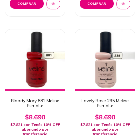
Bloody Mary 881 Meline
Lovely Rose 235 Meline
Esmalte
Esmalte
Semipermanente 15ml
Semipermanente
Uv/Led
Uv/Led 15ml
$8.690
$8.690
$7.821
con
Tenés 10% OFF
$7.821
con
Tenés 10% OFF
abonando por
abonando por
transferencia
transferencia