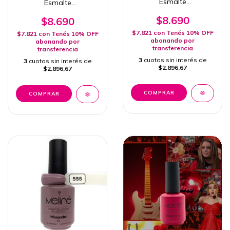
Esmalte
Esmalte
Semipermanente 15ml
Semipermanente 15ml
Uv/Led
$8.690
Uv/Led
$8.690
$7.821
con
Tenés 10% OFF
$7.821
con
Tenés 10% OFF
abonando por
abonando por
transferencia
transferencia
3
cuotas sin interés de
3
cuotas sin interés de
$2.896,67
$2.896,67