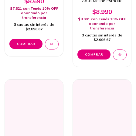
$8.690
Gato Meline Esmalte
Semipermanente 15ml
$7.821
con
Tenés 10% OFF
Uv/Led
$8.990
abonando por
transferencia
$8.091
con
Tenés 10% OFF
abonando por
3
cuotas sin interés de
transferencia
$2.896,67
3
cuotas sin interés de
$2.996,67