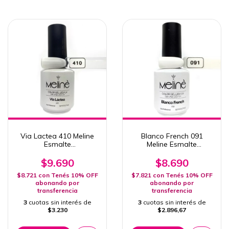
Via Lactea 410 Meline
Blanco French 091
Esmalte
Meline Esmalte
Semipermanente 15ml
Semipermanente 15ml
Uv/Led
Uv/Led
$9.690
$8.690
$8.721
con
Tenés 10% OFF
$7.821
con
Tenés 10% OFF
abonando por
abonando por
transferencia
transferencia
3
cuotas sin interés de
3
cuotas sin interés de
$3.230
$2.896,67