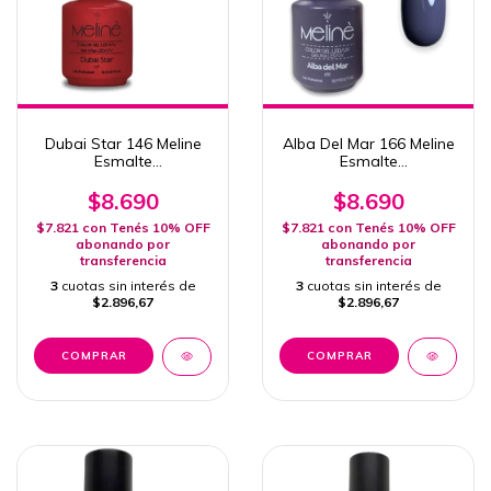
Dubai Star 146 Meline
Alba Del Mar 166 Meline
Esmalte
Esmalte
Semipermanente 15ml
Semipermanente 15ml
Uv/Led
Uv/Led
$8.690
$8.690
$7.821
con
Tenés 10% OFF
$7.821
con
Tenés 10% OFF
abonando por
abonando por
transferencia
transferencia
3
cuotas sin interés de
3
cuotas sin interés de
$2.896,67
$2.896,67