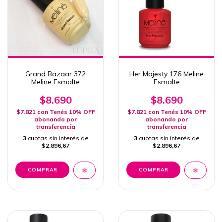
Grand Bazaar 372
Her Majesty 176 Meline
Meline Esmalte
Esmalte
Semipermanente 15ml
Semipermanente 15ml
Uv/Led
Uv/Led
$8.690
$8.690
$7.821
con
Tenés 10% OFF
$7.821
con
Tenés 10% OFF
abonando por
abonando por
transferencia
transferencia
3
cuotas sin interés de
3
cuotas sin interés de
$2.896,67
$2.896,67