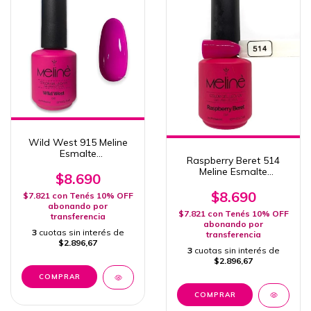
Wild West 915 Meline
Esmalte
Raspberry Beret 514
Semipermanente
Meline Esmalte
Uv/Led 15ml
$8.690
Semipermanente 15ml
Uv/Led
$8.690
$7.821
con
Tenés 10% OFF
abonando por
$7.821
con
Tenés 10% OFF
transferencia
abonando por
3
cuotas sin interés de
transferencia
$2.896,67
3
cuotas sin interés de
$2.896,67