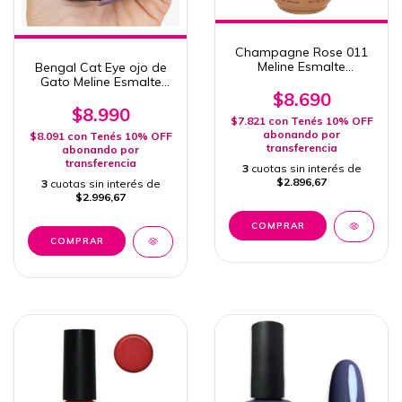
Champagne Rose 011
Meline Esmalte
Bengal Cat Eye ojo de
Semipermanente 15ml
Gato Meline Esmalte
Uv/Led
Semipermanente 15ml
$8.690
Uv/Led
$8.990
$7.821
con
Tenés 10% OFF
abonando por
$8.091
con
Tenés 10% OFF
transferencia
abonando por
transferencia
3
cuotas sin interés de
$2.896,67
3
cuotas sin interés de
$2.996,67