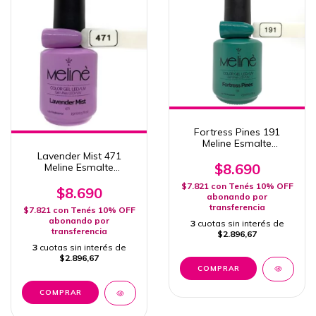
Fortress Pines 191
Meline Esmalte
Semipermanente 15ml
Lavender Mist 471
Uv/Led
$8.690
Meline Esmalte
Semipermanente
$7.821
con
Tenés 10% OFF
Uv/Led 15ml
$8.690
abonando por
transferencia
$7.821
con
Tenés 10% OFF
abonando por
3
cuotas sin interés de
transferencia
$2.896,67
3
cuotas sin interés de
$2.896,67