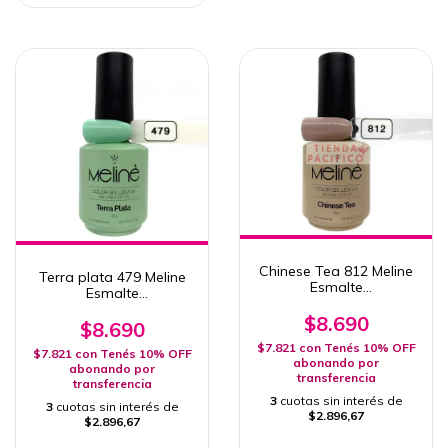
Chinese Tea 812 Meline
Terra plata 479 Meline
Esmalte
Esmalte
Semipermanente 15ml
Semipermanente 15ml
Uv/Led
$8.690
Uv/Led
$8.690
$7.821
con
Tenés 10% OFF
$7.821
con
Tenés 10% OFF
abonando por
abonando por
transferencia
transferencia
3
cuotas sin interés de
3
cuotas sin interés de
$2.896,67
$2.896,67