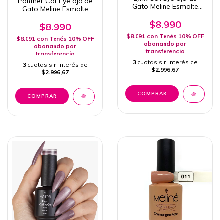
Panther Cat Eye ojo de
Gato Meline Esmalte
Gato Meline Esmalte
Semipermanente 15ml
Semipermanente 15ml
Uv/Led
$8.990
Uv/Led
$8.990
$8.091
con
Tenés 10% OFF
$8.091
con
Tenés 10% OFF
abonando por
abonando por
transferencia
transferencia
3
cuotas sin interés de
3
cuotas sin interés de
$2.996,67
$2.996,67