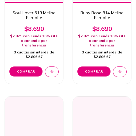
Soul Lover 319 Meline
Ruby Rose 914 Meline
Esmalte
Esmalte
Semipermanente 15ml
Semipermanente 15ml
Uv/Led
Uv/Led
$8.690
$8.690
$7.821
con
Tenés 10% OFF
$7.821
con
Tenés 10% OFF
abonando por
abonando por
transferencia
transferencia
3
cuotas sin interés de
3
cuotas sin interés de
$2.896,67
$2.896,67