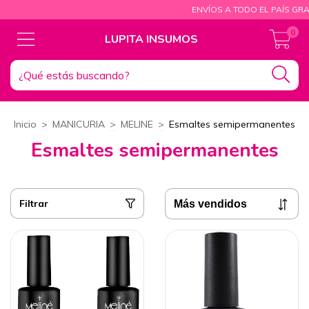
ENVÍOS A TODO EL PAÍS GRATIS DESDE $150.
0
LUPITA INSUMOS
Inicio
>
MANICURIA
>
MELINE
>
Esmaltes semipermanentes
Esmaltes semipermanentes
Filtrar