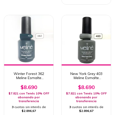
Winter Forest 362
New York Grey 403
Meline Esmalte
Meline Esmalte
Semipermanente
Semipermanente 15ml
Uv/Led 15ml
Uv/Led
$8.690
$8.690
$7.821
con
Tenés 10% OFF
$7.821
con
Tenés 10% OFF
abonando por
abonando por
transferencia
transferencia
3
cuotas sin interés de
3
cuotas sin interés de
$2.896,67
$2.896,67