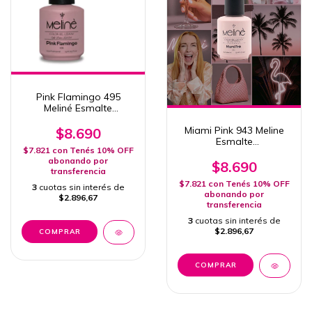
Pink Flamingo 495
Meliné Esmalte
Semipermanente
Uv/Led 15ml
Miami Pink 943 Meline
$8.690
Esmalte
$7.821
con
Tenés 10% OFF
Semipermanente 15ml
abonando por
Uv/Led
$8.690
transferencia
$7.821
con
Tenés 10% OFF
3
cuotas sin interés de
abonando por
$2.896,67
transferencia
3
cuotas sin interés de
$2.896,67