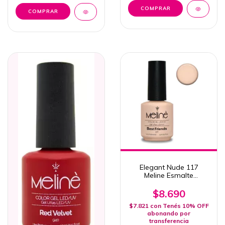
Elegant Nude 117
Meline Esmalte
Semipermanente Uv/led
15ml
$8.690
$7.821
con
Tenés 10% OFF
abonando por
transferencia