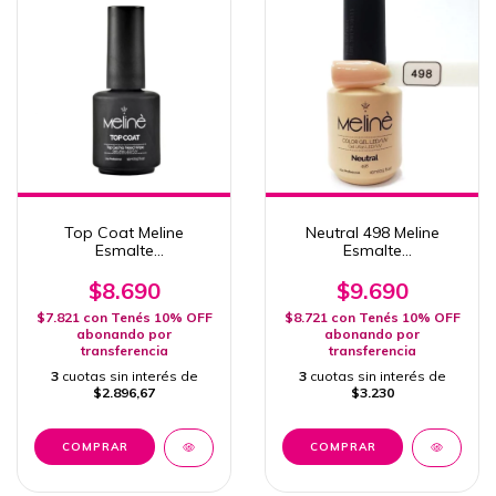
Top Coat Meline
Neutral 498 Meline
Esmalte
Esmalte
Semipermanente 15ml
Semipermanente 15ml
Uv/Led
Uv/Led
$8.690
$9.690
$7.821
con
Tenés 10% OFF
$8.721
con
Tenés 10% OFF
abonando por
abonando por
transferencia
transferencia
3
cuotas sin interés de
3
cuotas sin interés de
$2.896,67
$3.230