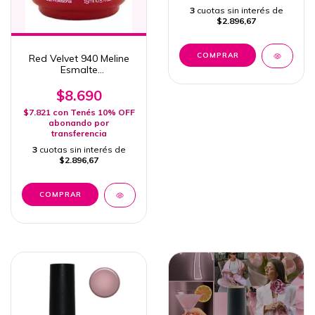
3
cuotas sin interés de
$2.896,67
Red Velvet 940 Meline
Esmalte
Semipermanente
Uv/Led 15ml
$8.690
$7.821
con
Tenés 10% OFF
abonando por
transferencia
3
cuotas sin interés de
$2.896,67