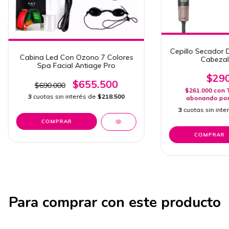
Cepillo Secador D
Cabina Led Con Ozono 7 Colores
Cabezal
Spa Facial Antiage Pro
$290
$655.500
$690.000
$261.000
con
3
cuotas sin interés de
$218.500
abonando por 
3
cuotas sin int
Para comprar con este producto