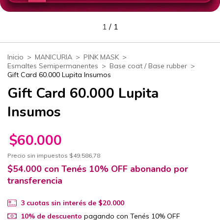
1
/
1
Inicio
>
MANICURIA
>
PINK MASK
>
Esmaltes Semipermanentes
>
Base coat / Base rubber
>
Gift Card 60.000 Lupita Insumos
Gift Card 60.000 Lupita
Insumos
$60.000
Precio sin impuestos
$49.586,78
$54.000
con
Tenés 10% OFF abonando por
transferencia
3
cuotas sin interés de
$20.000
10% de descuento
pagando con Tenés 10% OFF