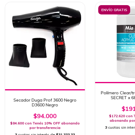
ENVÍO GRATIS
Polímero Clear/t
SECRET x 68
Secador Duga Prof 3600 Negro
D3600 Negro
$191
$94.000
$172.620
con
abonando por 
$84.600
con
Tenés 10% OFF abonando
3
cuotas sin int
por transferencia
3
cuotas sin interés de
$31.333,33